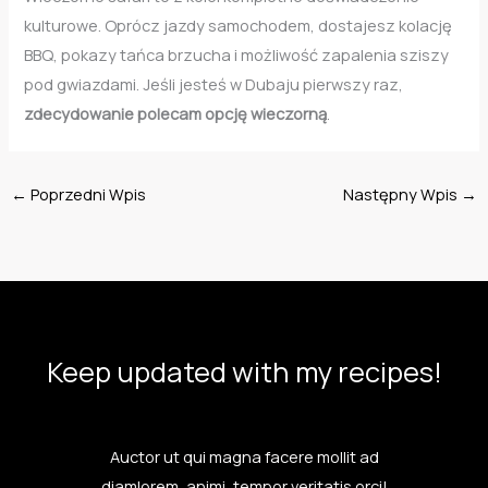
kulturowe. Oprócz jazdy samochodem, dostajesz kolację
BBQ, pokazy tańca brzucha i możliwość zapalenia sziszy
pod gwiazdami. Jeśli jesteś w Dubaju pierwszy raz,
zdecydowanie polecam opcję wieczorną
.
←
Poprzedni Wpis
Następny Wpis
→
Keep updated with my recipes!
Auctor ut qui magna facere mollit ad
diamlorem, animi, tempor veritatis orci!