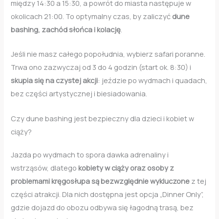
między 14:30 a 15:30, a powrót do miasta następuje w
okolicach 21:00. To optymalny czas, by zaliczyć
dune
bashing, zachód słońca i kolację
.
Jeśli nie masz całego popołudnia, wybierz safari poranne.
Trwa ono zazwyczaj od 3 do 4 godzin (start ok. 8:30) i
skupia się na czystej akcji
: jeździe po wydmach i quadach,
bez części artystycznej i biesiadowania.
Czy dune bashing jest bezpieczny dla dzieci i kobiet w
ciąży?
Jazda po wydmach to spora dawka adrenaliny i
wstrząsów, dlatego
kobiety w ciąży oraz osoby z
problemami kręgosłupa są bezwzględnie wykluczone
z tej
części atrakcji. Dla nich dostępna jest opcja „Dinner Only”,
gdzie dojazd do obozu odbywa się łagodną trasą, bez