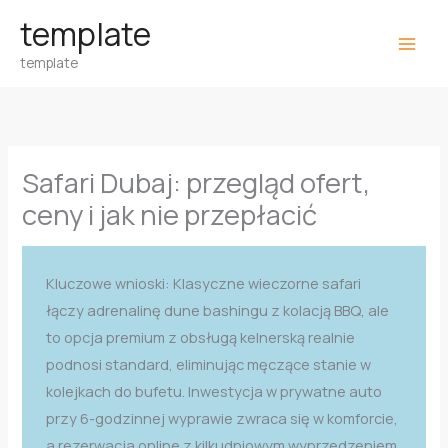
Przejdź
template
do
template
treści
Safari Dubaj: przegląd ofert,
ceny i jak nie przepłacić
Kluczowe wnioski: Klasyczne wieczorne safari
łączy adrenalinę dune bashingu z kolacją BBQ, ale
to opcja premium z obsługą kelnerską realnie
podnosi standard, eliminując męczące stanie w
kolejkach do bufetu. Inwestycja w prywatne auto
przy 6-godzinnej wyprawie zwraca się w komforcie,
a rezerwacja online z kilkudniowym wyprzedzeniem