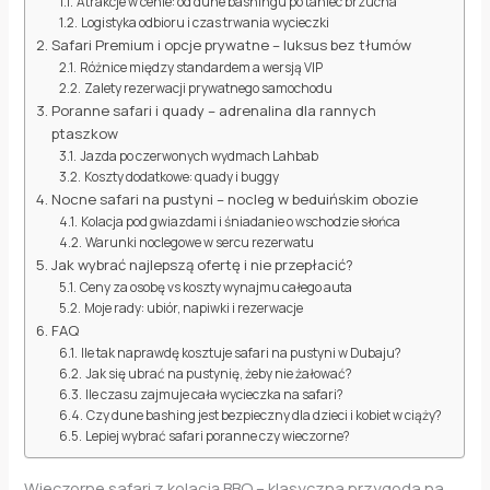
Atrakcje w cenie: od dune bashingu po taniec brzucha
Logistyka odbioru i czas trwania wycieczki
Safari Premium i opcje prywatne – luksus bez tłumów
Różnice między standardem a wersją VIP
Zalety rezerwacji prywatnego samochodu
Poranne safari i quady – adrenalina dla rannych
ptaszkow
Jazda po czerwonych wydmach Lahbab
Koszty dodatkowe: quady i buggy
Nocne safari na pustyni – nocleg w beduińskim obozie
Kolacja pod gwiazdami i śniadanie o wschodzie słońca
Warunki noclegowe w sercu rezerwatu
Jak wybrać najlepszą ofertę i nie przepłacić?
Ceny za osobę vs koszty wynajmu całego auta
Moje rady: ubiór, napiwki i rezerwacje
FAQ
Ile tak naprawdę kosztuje safari na pustyni w Dubaju?
Jak się ubrać na pustynię, żeby nie żałować?
Ile czasu zajmuje cała wycieczka na safari?
Czy dune bashing jest bezpieczny dla dzieci i kobiet w ciąży?
Lepiej wybrać safari poranne czy wieczorne?
Wieczorne safari z kolacją BBQ – klasyczna przygoda na