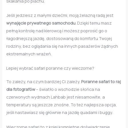
skakania po piachu.
Jeśli jedziesz z małymi dziećmi, moją żelazną radą jest
wynajęcie prywatnego samochodu
. Dzięki temu masz
pełną kontrolę nad kierowcą i możesz poprosić go o
łagodniejszą jazdę, dostosowaną do komfortu Twojej
rodziny, bez oglądania się na innych pasażerów żądnych
ekstremalnych wrażeń.
Lepiej wybrać safari poranne czy wieczorne?
To zależy, na czym bardziej Ci zależy.
Poranne safari to raj
dla fotografów
– światło o wschodzie słońca na
czerwonych wydmach Lahbab jest niesamowite, a
temperatury są jeszcze znośne. To też najlepsza opcja,
jeśli nastawiasz się głównie na jazdę quadami i buggy.
Wieczorne safari to z kolei kompletne doświadczenie