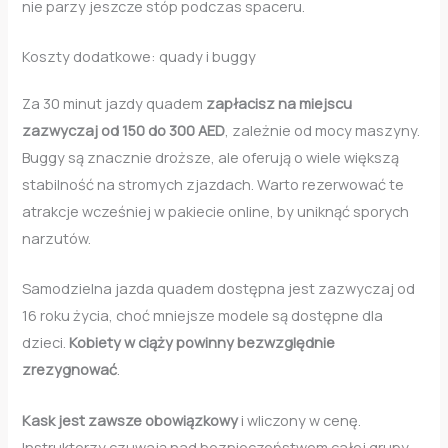
nie parzy jeszcze stóp podczas spaceru.
Koszty dodatkowe: quady i buggy
Za 30 minut jazdy quadem
zapłacisz na miejscu
zazwyczaj od 150 do 300 AED
, zależnie od mocy maszyny.
Buggy są znacznie droższe, ale oferują o wiele większą
stabilność na stromych zjazdach. Warto rezerwować te
atrakcje wcześniej w pakiecie online, by uniknąć sporych
narzutów.
Samodzielna jazda quadem dostępna jest zazwyczaj od
16 roku życia, choć mniejsze modele są dostępne dla
dzieci.
Kobiety w ciąży powinny bezwzględnie
zrezygnować
.
Kask jest zawsze obowiązkowy
i wliczony w cenę.
Instruktorzy czuwają nad bezpieczeństwem całej grupy.