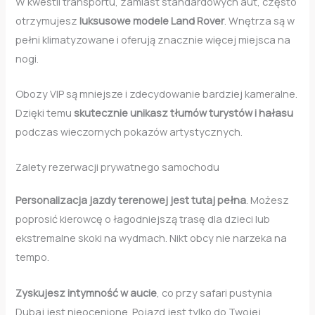
W kwestii transportu, zamiast standardowych aut, często
otrzymujesz
luksusowe modele Land Rover
. Wnętrza są w
pełni klimatyzowane i oferują znacznie więcej miejsca na
nogi.
Obozy VIP są mniejsze i zdecydowanie bardziej kameralne.
Dzięki temu
skutecznie unikasz tłumów turystów i hałasu
podczas wieczornych pokazów artystycznych.
Zalety rezerwacji prywatnego samochodu
Personalizacja jazdy terenowej jest tutaj pełna
. Możesz
poprosić kierowcę o łagodniejszą trasę dla dzieci lub
ekstremalne skoki na wydmach. Nikt obcy nie narzeka na
tempo.
Zyskujesz intymność w aucie
, co przy safari pustynia
Dubaj jest nieocenione. Pojazd jest tylko do Twojej