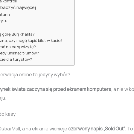
 kontroli
obaczyć najwięcej
ntann
zytu
ą górę Burj Khalifa?
zna, czy mogę kupić bilet w kasie?
ać na całą wizytę?
 żeby uniknąć tłumów?
cie dla turystów?
ezerwacja online to jedyny wybór?
ynek świata zaczyna się przed ekranem komputera
, a nie w 
ju.
 do kasy
ubai Mall, a na ekranie widnieje
czerwony napis „Sold Out”
. To