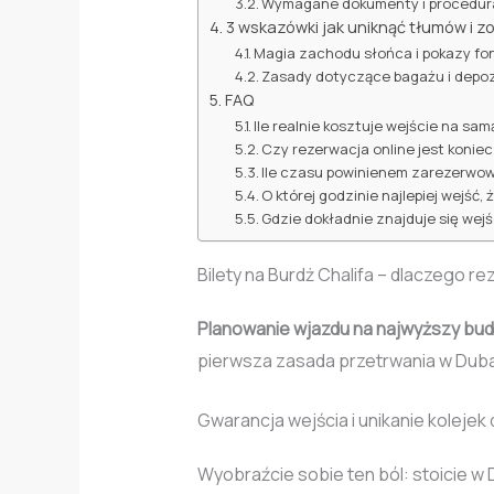
Wymagane dokumenty i procedura
3 wskazówki jak uniknąć tłumów i z
Magia zachodu słońca i pokazy fo
Zasady dotyczące bagażu i depo
FAQ
Ile realnie kosztuje wejście na sam
Czy rezerwacja online jest koniec
Ile czasu powinienem zarezerwow
O której godzinie najlepiej wejść,
Gdzie dokładnie znajduje się wejś
Bilety na Burdż Chalifa – dlaczego r
Planowanie wjazdu na najwyższy bud
pierwsza zasada przetrwania w Duba
Gwarancja wejścia i unikanie kolejek
Wyobraźcie sobie ten ból: stoicie w D