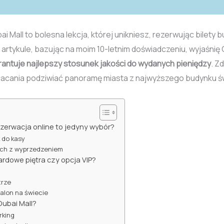
i Mall to bolesna lekcja, której unikniesz, rezerwując bilety bu
rtykule, bazując na moim 10-letnim doświadczeniu, wyjaśnię
antuje najlepszy stosunek jakości do wydanych pieniędzy
. Z
epłacania podziwiać panoramę miasta z najwyższego budynku ś
rezerwacja online to jedyny wybór?
k do kasy
ych z wyprzedzeniem
dowe piętra czy opcja VIP?
trze
alon na świecie
Dubai Mall?
rking