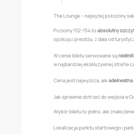
The Lounge – najwyżej położony sal
Poziomy 152-154 to
absolutny szczy
spokoju i prestiżu, z dala od turysty
W cenie biletu serwowane są
nielimi
w najbardziej ekskluzywnej strefie 
Cena jest najwyższa, ale
adekwatna 
Jak sprawnie dotrzeć do wejścia w Du
Wybór biletu to jedno, ale znalezie
Lokalizacja punktu startowego i park