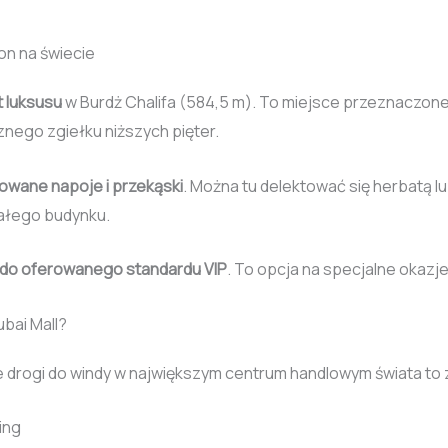
on na świecie
t luksusu
w Burdż Chalifa (584,5 m). To miejsce przeznaczon
cznego zgiełku niższych pięter.
towane napoje i przekąski
. Można tu delektować się herbatą l
całego budynku.
do oferowanego standardu VIP
. To opcja na specjalne okazj
bai Mall?
nie drogi do windy w największym centrum handlowym świata to
ing