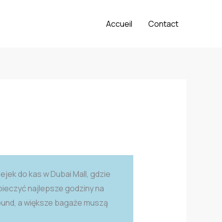
Accueil
Contact
olejek do kas w Dubai Mall, gdzie
pieczyć najlepsze godziny na
round, a większe bagaże muszą