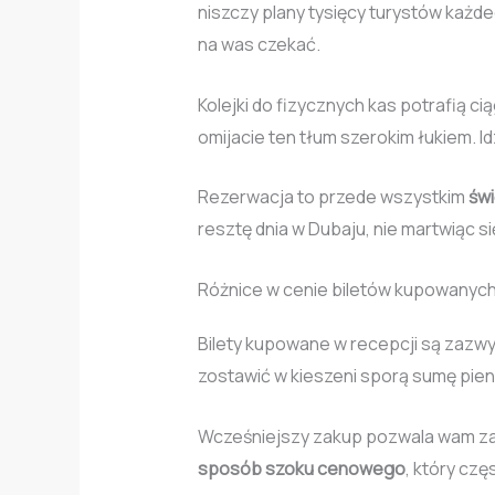
niszczy plany tysięcy turystów każde
na was czekać.
Kolejki do fizycznych kas potrafią c
omijacie ten tłum szerokim łukiem. 
Rezerwacja to przede wszystkim
świ
resztę dnia w Dubaju, nie martwiąc się
Różnice w cenie biletów kupowanyc
Bilety kupowane w recepcji są zazw
zostawić w kieszeni sporą sumę pienię
Wcześniejszy zakup pozwala wam za
sposób szoku cenowego
, który cz