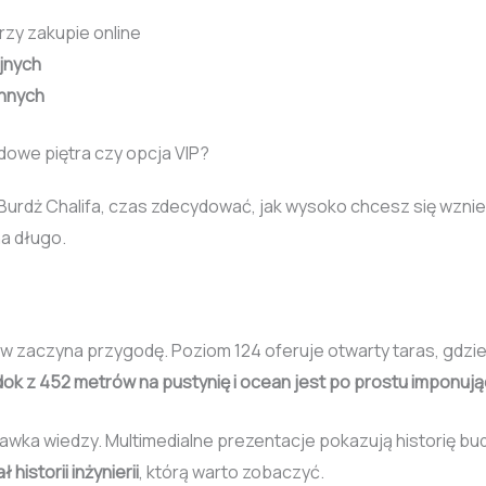
rzy zakupie online
jnych
nnych
owe piętra czy opcja VIP?
a Burdż Chalifa, czas zdecydować, jak wysoko chcesz się wzni
na długo.
ów zaczyna przygodę. Poziom 124 oferuje otwarty taras, gdzie
ok z 452 metrów na pustynię i ocean jest po prostu imponują
dawka wiedzy. Multimedialne prezentacje pokazują historię bu
 historii inżynierii
, którą warto zobaczyć.