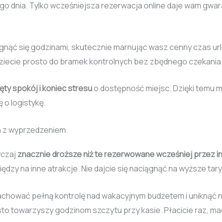
go dnia. Tylko wcześniejsza rezerwacja online daje wam gwaran
iągnąć się godzinami, skutecznie marnując wasz cenny czas url
Idziecie prosto do bramek kontrolnych bez zbędnego czekania
ęty spokój i koniec stresu
o dostępność miejsc. Dzięki temu 
 o logistykę.
h z wyprzedzeniem
yczaj
znacznie droższe niż te rezerwowane wcześniej przez i
dzy na inne atrakcje. Nie dajcie się naciągnąć na wyższe tary
chować pełną kontrolę nad wakacyjnym budżetem i uniknąć 
ęsto towarzyszy godzinom szczytu przy kasie. Płacicie raz, ma