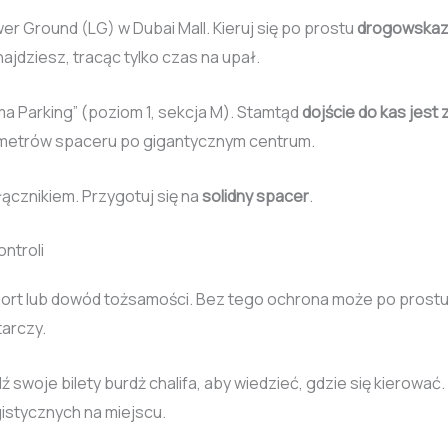
er Ground (LG) w Dubai Mall. Kieruj się po prostu
drogowskaza
ajdziesz, tracąc tylko czas na upał.
ema Parking” (poziom 1, sekcja M). Stamtąd
dojście do kas jest
lometrów spaceru po gigantycznym centrum.
ącznikiem. Przygotuj się na
solidny spacer
.
ntroli
port lub dowód tożsamości. Bez tego ochrona może po prost
tarczy.
 swoje bilety burdż chalifa, aby wiedzieć, gdzie się kierować.
gistycznych na miejscu.