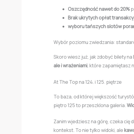
Oszczędność nawet do 20%
p
Brak ukrytych opłat transakcy
wyboru tańszych slotów pora
Wybór poziomu zwiedzania: standard
Skoro wiesz już, jak zdobyć bilety n
ale i wrażeniami
, które zapamiętasz 
At The Top na 124. i 125. piętrze
To baza, od której większość turyst
piętro 125 to przeszklona galeria.
Wid
Zanim wjedziesz na górę, czeka cię 
kontekst. To nie tylko widoki, ale
kawał