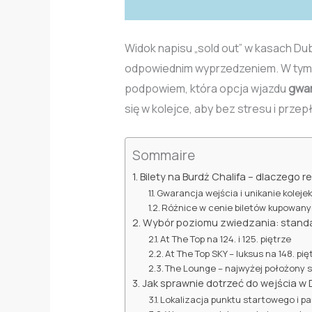
Widok napisu „sold out” w kasach Duba
odpowiednim wyprzedzeniem. W tym a
podpowiem, która opcja wjazdu
gwar
się w kolejce, aby bez stresu i prz
Sommaire
Bilety na Burdż Chalifa – dlaczego 
Gwarancja wejścia i unikanie koleje
Różnice w cenie biletów kupowan
Wybór poziomu zwiedzania: standar
At The Top na 124. i 125. piętrze
At The Top SKY – luksus na 148. pię
The Lounge – najwyżej położony s
Jak sprawnie dotrzeć do wejścia w 
Lokalizacja punktu startowego i pa