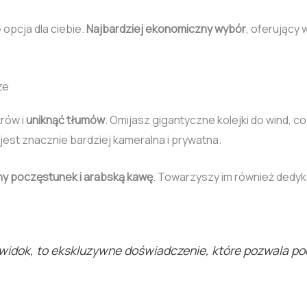
 opcja dla ciebie.
Najbardziej ekonomiczny wybór
, oferujący
ze
rów i
uniknąć tłumów
. Omijasz gigantyczne kolejki do wind, 
est znacznie bardziej kameralna i prywatna.
ny poczęstunek i arabską kawę
. Towarzyszy im również dedy
o widok, to ekskluzywne doświadczenie, które pozwala p