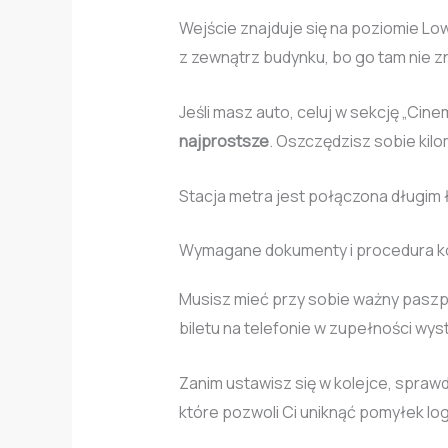
Wejście znajduje się na poziomie Low
z zewnątrz budynku, bo go tam nie zn
Jeśli masz auto, celuj w sekcję „Cin
najprostsze
. Oszczędzisz sobie ki
Stacja metra jest połączona długim ł
Wymagane dokumenty i procedura ko
Musisz mieć przy sobie ważny pasz
biletu na telefonie w zupełności wys
Zanim ustawisz się w kolejce, sprawdź
które pozwoli Ci uniknąć pomyłek lo