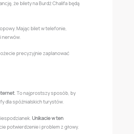
cję, że bilety na Burdż Chalifa będą
opowy. Mając bilet w telefonie,
 i nerwów.
możecie precyzyjnie zaplanować
nternet
. To najprostszy sposób, by
fy dla spóźnialskich turystów.
niespodzianek.
Unikacie w ten
cie potwierdzenie i problem z głowy.