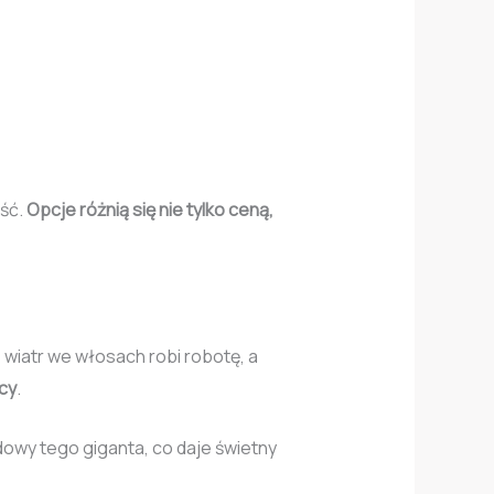
eść.
Opcje różnią się nie tylko ceną,
 wiatr we włosach robi robotę, a
cy
.
dowy tego giganta, co daje świetny